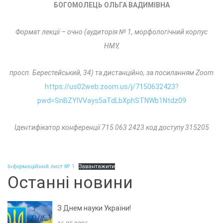
БОГОМОЛЕЦЬ ОЛЬГА ВАДИМІВНА
Формат лекції – очно (аудиторія № 1, морфологічний корпус
НМУ,
просп. Берестейський, 34) та дистанційно, за посиланням
Zoom
https://us02web.zoom.us/j/7150632423?
pwd=SnBZYlVVays5aTdLbXphSTNWb1Ntdz09
Ідентифікатор конференції 715 063 2423 код доступу 315205
Інформаційний лист № 1
Завантажити
Останні новини
З Днем науки України!