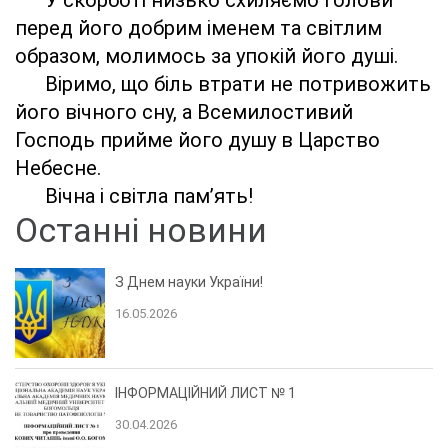
У скорботі низько схиляємо голови
перед його добрим іменем та світлим
образом, молимось за упокій його душі.
Віримо, що біль втрати не потривожить
його вічного сну, а Всемилостивий
Господь прийме його душу в Царство
Небесне.
Вічна і світла пам’ять!
Останні новини
З Днем науки України!
16.05.2026
ІНФОРМАЦІЙНИЙ ЛИСТ № 1
30.04.2026