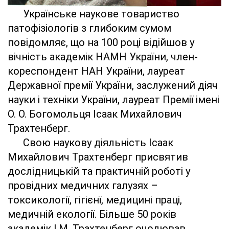
Українське наукове товариство
патофізіологів з глибоким сумом
повідомляє, що на 100 році відійшов у
вічність академік НАМН України, член-
кореспондент НАН України, лауреат
Державної премії України, заслужений діяч
науки і техніки України, лауреат Премії імені
О. О. Богомольця Ісаак Михайлович
Трахтенберг.
Свою наукову діяльність Ісаак
Михайлович Трахтенберг присвятив
дослідницькій та практичній роботі у
провідних медичних галузях –
токсикології, гігієнї, медицині праці,
медичній екології. Більше 50 років
академік І.М. Трахтенберг очолював