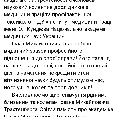
науковий колектив дослідників з
медицини праці та профілактичної
токсикології ДУ «Інститут медицини праці
імені Ю.І. Кундієва Національної академії
медичних наук України».
Ісаак Михайлович являє собою
видатний зразок професійного
відношення до своєї справи! Його талант,
натхнення до праці, постійні новаторські
ідеї та намагання покращити стан
вітчизняної науки будуть стимулом нас,
його учнів, колег та послідовників!
Висловлюємо щирі співчуття рідним,
близьким та колегам Ісаака Михайловича
Трахтенберга. Світла пам’ять про академіка
Ісаака Михайловича Трахтенберга