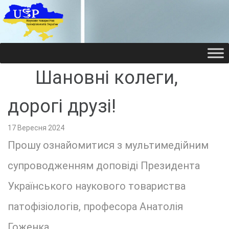
НАУКОВЕ ТОВАРИ
НАУКОВЕ ТОВАРИ
Шановні колеги,
дорогі друзі!
17 Вересня 2024
Прошу ознайомитися з мультимедійним
супроводженням доповіді Президента
Українського наукового товариства
патофізіологів, професора Анатолія
Гоженка